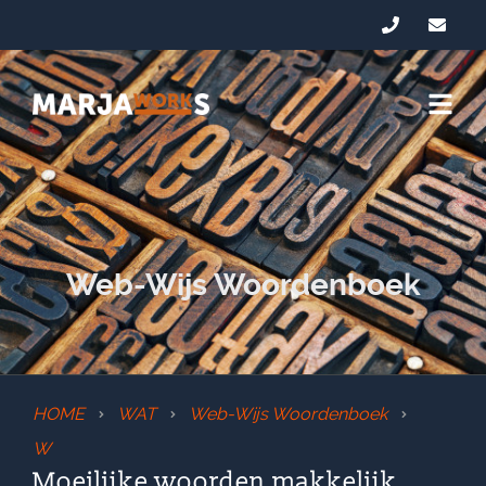
Web-Wijs Woordenboek
HOME
WAT
Web-Wijs Woordenboek
W
Moeilijke woorden makkelijk