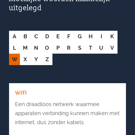
uitgelegd
A
B
C
D
E
F
G
H
I
K
L
M
N
O
P
R
S
T
U
V
W
X
Y
Z
WIFI
Een draadloos netwerk waarmee
apparaten verbinding kunnen maken met
internet, dus zonder kabels.