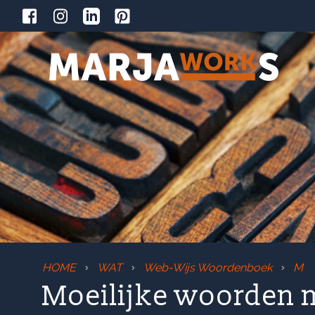
HOME
WAT
Web-Wijs Woordenboek
M
Moeilijke woorden m