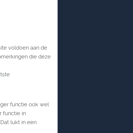
site voldoen aan de
opmerkingen die deze
tste
ger functie ook wel
functie in
 Dat lukt in een