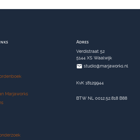
inks
Adres
Verdistraat 52
5144 XS Waalwijk
studio@marjaworks.nl
ordenboek
KvK 18129944
an Marjaworks
BTW NL 0012.52.818 B88
ns
onderzoek