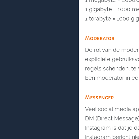
1 gigabyte = 1000 m
1 terabyte = 1000 gi
Moderator
De rol van de modera
expliciete gebruiks
regels schenden, te 
Een moderator in een
Messenger
Veel social media a
DM (Direct Message)
Instagram is dat je d
Instagram bericht nie