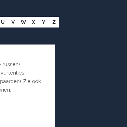
U
V
W
X
Y
Z
irussen)
vertenties
paarden). Zie ook
nnen.