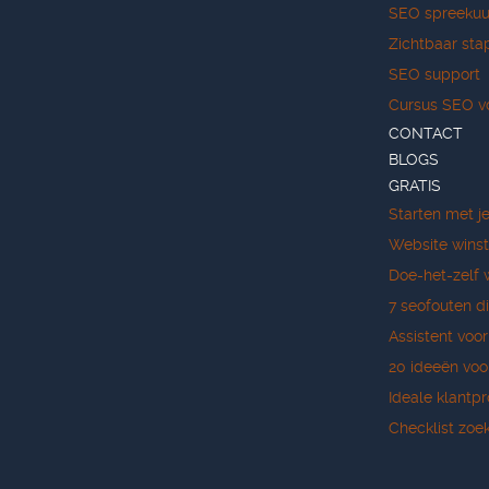
SEO spreekuu
Zichtbaar sta
SEO support
Cursus SEO v
CONTACT
BLOGS
GRATIS
Starten met j
Website wins
Doe-het-zelf 
7 seofouten di
Assistent voo
20 ideeën voo
Ideale klantpr
Checklist zoek