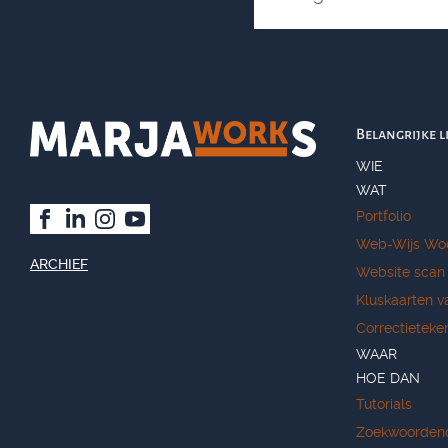
Belangrijke l
WIE
WAT
Portfolio
Web-Wijs Wo
ARCHIEF
Website scan
Kluskaarten v
Correctieteke
WAAR
HOE DAN
Tutorials
Zoekwoorden