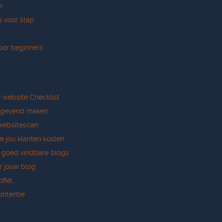
r
p voor stap
oor beginners
e website Checklist
tgevend maken
websitescan
e jou klanten kosten
r goed vindbare blogs
r jouw blog
ofiel
intentie