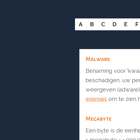
A
B
C
D
E
F
Malware
Benaming voor 'kwaa
beschadigen, uw per
weergeven (adware) 
om te zien 
extensies
Megabyte
Een byte is de een
1 megabyte = 1.000.