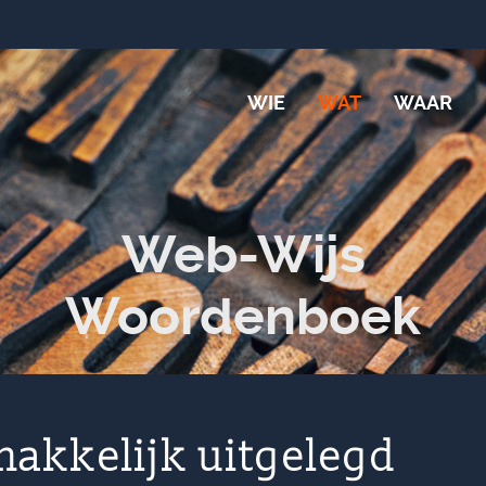
WIE
WAT
WAAR
Web-Wijs
Woordenboek
akkelijk uitgelegd