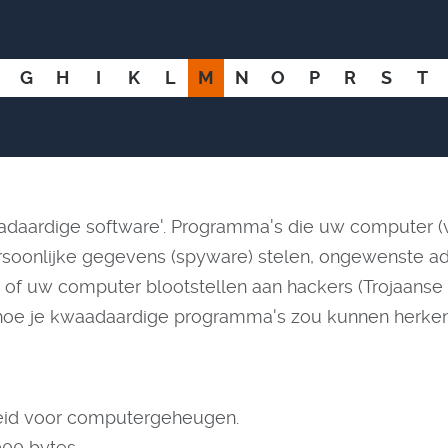
G
H
I
K
L
M
N
O
P
R
S
T
daardige software'. Programma's die uw computer (v
soonlijke gegevens (spyware) stelen, ongewenste ad
of uw computer blootstellen aan hackers (Trojaanse 
hoe je kwaadaardige programma's zou kunnen herke
heid voor computergeheugen.
000 bytes.