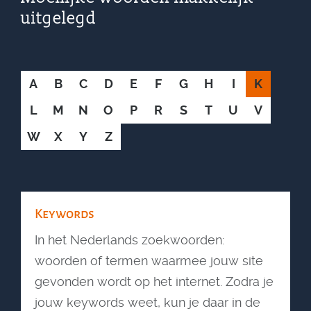
uitgelegd
A
B
C
D
E
F
G
H
I
K
L
M
N
O
P
R
S
T
U
V
W
X
Y
Z
Keywords
In het Nederlands zoekwoorden:
woorden of termen waarmee jouw site
gevonden wordt op het internet. Zodra je
jouw keywords weet, kun je daar in de