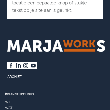
locatie een bepaalde knop of stukje
tekst op je site aan is gelinkt.
ARCHIEF
Belangrijke links
WIE
WAT