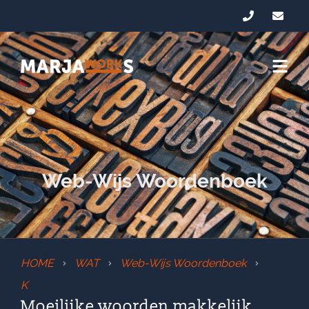
Web-Wijs Woordenboek
HOME
WAT
Web-Wijs Woordenboek
K
Moeilijke woorden makkelijk