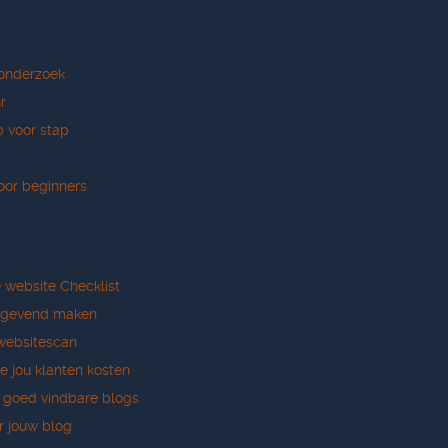
onderzoek
r
p voor stap
oor beginners
e website Checklist
tgevend maken
websitescan
e jou klanten kosten
r goed vindbare blogs
r jouw blog