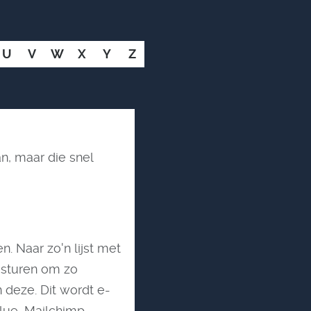
U
V
W
X
Y
Z
n, maar die snel
n. Naar zo'n lijst met
 sturen om zo
n deze. Dit wordt e-
lue, Mailchimp,