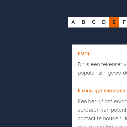
A
B
C
D
E
F
Emoji
Dit is een tekenset 
populair zijn geword
E-maillijst provider
Een bedrijf dat ervoo
adressen van potent
contact te houden. Ji
mail marketing genoe