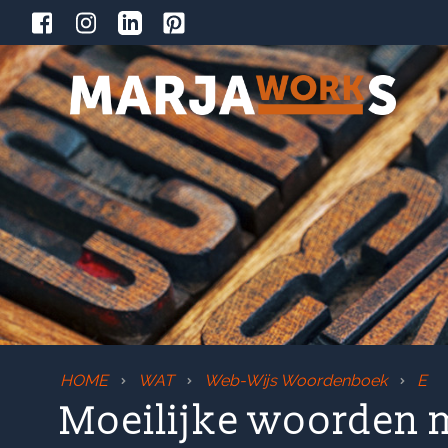
HOME
WAT
Web-Wijs Woordenboek
E
Moeilijke woorden m