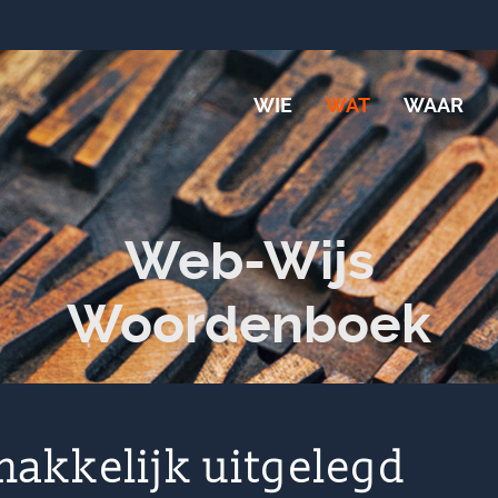
WIE
WAT
WAAR
Web-Wijs
Woordenboek
akkelijk uitgelegd