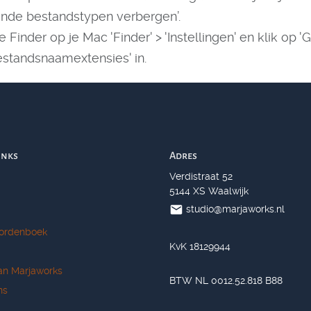
ende bestandstypen verbergen’.
 Finder op je Mac 'Finder' > 'Instellingen' en klik op 
estandsnaamextensies' in.
inks
Adres
Verdistraat 52
5144 XS Waalwijk
studio@marjaworks.nl
ordenboek
KvK 18129944
an Marjaworks
BTW NL 0012.52.818 B88
ns