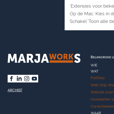
‘Extensies voor bek
Op de Mac: Kies in de
Schakel 'Toon alle b
Belangrijke l
WIE
WAT
Portfolio
Web-Wijs Wo
ARCHIEF
Website scan
Kluskaarten v
Correctieteke
WAAR