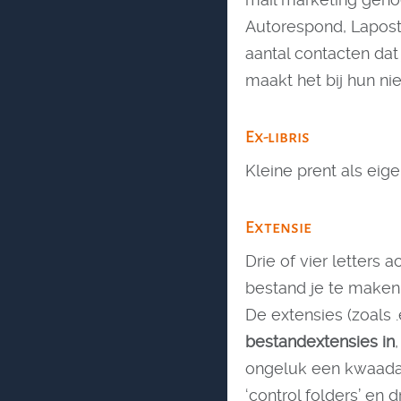
Autorespond, Laposta
aantal contacten dat
maakt het bij hun nie
Ex-libris
Kleine prent als ei
Extensie
Drie of vier letters
bestand je te maken
De extensies (zoals 
bestandextensies in
ongeluk een kwaadaa
‘control folders’ en 