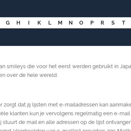
G
H
I
K
L
M
N
O
P
R
S
T
van smileys die voor het eerst werden gebruikt in Japa
en over de hele wereld.
r zorgt dat jij lijsten met e-mailadressen kan aanmake
iële klanten kun je vervolgens regelmatig een e-mail
j stuurt de mail en alle adressen op de lijst ontvange
md. Voorbeelden van e-maillijst providers zijn: Mailb