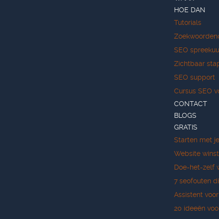
HOE DAN
Tutorials
Zoekwoorden
SEO spreekuu
Zichtbaar sta
SEO support
Cursus SEO v
CONTACT
BLOGS
GRATIS
Starten met j
Website wins
Doe-het-zelf 
7 seofouten di
Assistent voo
20 ideeën voo