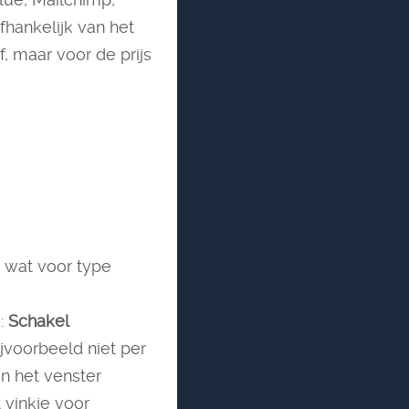
fhankelijk van het
f, maar voor de prijs
t wat voor type
s:
Schakel
ijvoorbeeld niet per
n het venster
 vinkje voor