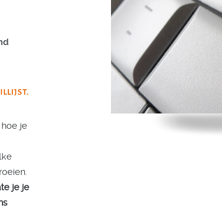
nd
llijst.
 hoe je
lke
roeien.
e je je
ns