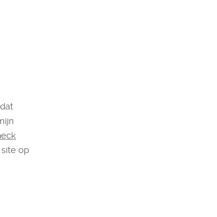
 dat
mijn
heck
 site op