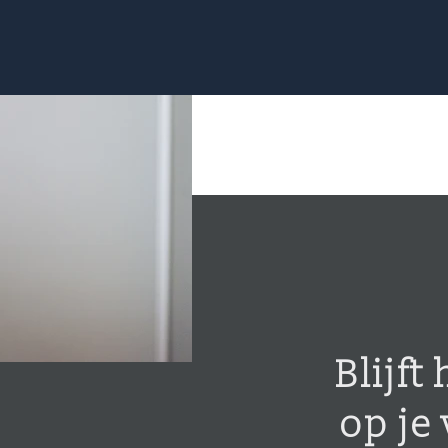
WIE
WAT
WAAR
Blijft 
op je