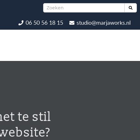
06 50 56 18 15
studio@marjaworks.nl
HOE DAN
CONTACT
BLOGS
GRATIS
het te stil
 website?