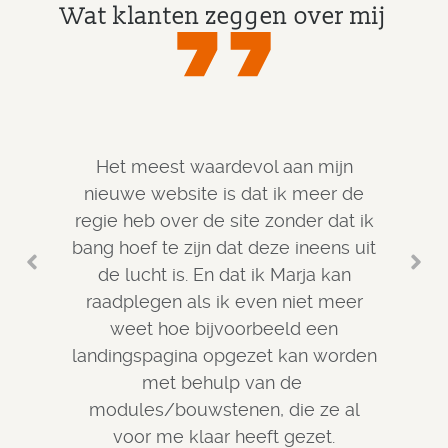
Wat klanten zeggen over mij
Het meest waardevol aan mijn
Wi
nieuwe website is dat ik meer de
aanp
Ma
regie heb over de site zonder dat ik
Ma
wen
bang hoef te zijn dat deze ineens uit
w
hu
M
w
de lucht is. En dat ik Marja kan
Mar
He
s
goed
ve
raadplegen als ik even niet meer
wer
Ste
Ma
o
goe
ant
en
g
weet hoe bijvoorbeeld een
oplo
aan
vo
nog 
com
wor
landingspagina opgezet kan worden
dat 
een
P
met behulp van de
taal
wat
Bij
modules/bouwstenen, die ze al
we 
fra
voor me klaar heeft gezet.