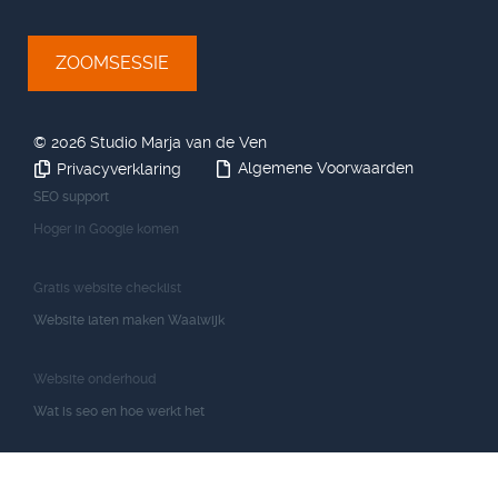
ZOOMSESSIE
©
2026 Studio Marja van de Ven
Algemene Voorwaarden
Privacyverklaring
SEO support
Hoger in Google komen
Gratis website checklist
Website laten maken Waalwijk
Website onderhoud
Wat is seo en hoe werkt het