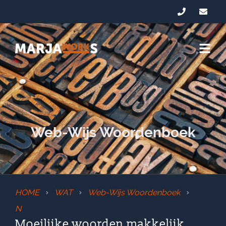
Web-Wijs Woordenboek
HOME
WAT
Web-Wijs Woordenboek
N
Moeilijke woorden makkelijk