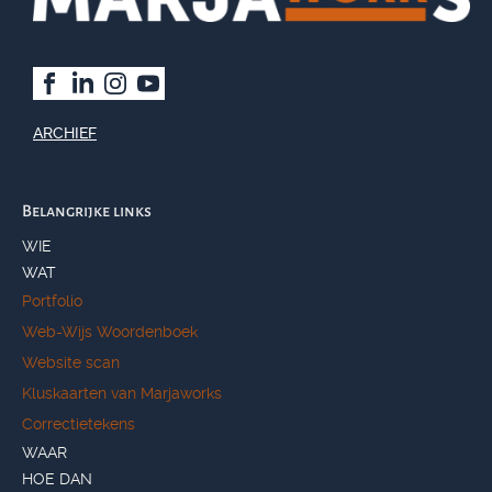
ARCHIEF
Belangrijke links
WIE
WAT
Portfolio
Web-Wijs Woordenboek
Website scan
Kluskaarten van Marjaworks
Correctietekens
WAAR
HOE DAN