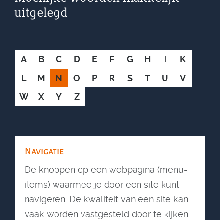
uitgelegd
A
B
C
D
E
F
G
H
I
K
L
M
N
O
P
R
S
T
U
V
W
X
Y
Z
Navigatie
De knoppen op een webpagina (menu-
items) waarmee je door een site kunt
navigeren. De kwaliteit van een site kan
vaak worden vastgesteld door te kijken