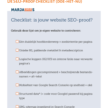
De SEO‑proof checklist (doe‑het‑nu)