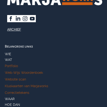
ARCHIEF
Belangrijke links
WIE
WAT
Portfolio
Web-Wijs Woordenboek
Website scan
Kluskaarten van Marjaworks
Correctietekens
WAAR
HOE DAN