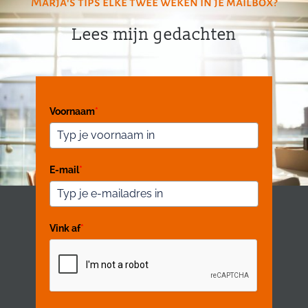
Marja's tips elke twee weken in je mailbox?
Lees mijn gedachten
Voornaam
*
E-mail
*
Vink af
*