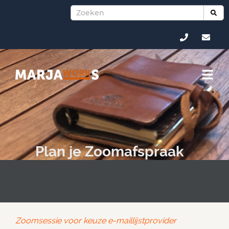
Plan je Zoomafspraak
Zoomsessie voor keuze e-maillijstprovider