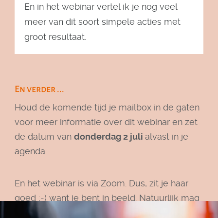
En in het webinar vertel ik je nog veel
meer van dit soort simpele acties met
groot resultaat.
En verder ...
Houd de komende tijd je mailbox in de gaten
voor meer informatie over dit webinar en zet
de datum van
donderdag 2 juli
alvast in je
agenda.
En het webinar is via Zoom. Dus, zit je haar
goed ;-) want je bent in beeld. Natuurlijk mag
je de camera ook uitzetten, geen probleem.