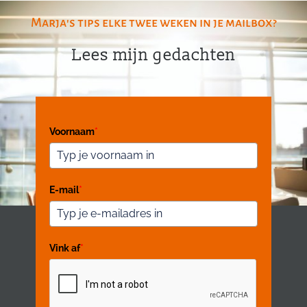
Marja's tips elke twee weken in je mailbox?
Lees mijn gedachten
Voornaam
*
E-mail
*
Vink af
*