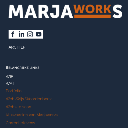
ARCHIEF
Belangrijke links
WIE
WAT
Portfolio
Web-Wijs Woordenboek
Website scan
Kluskaarten van Marjaworks
Correctietekens