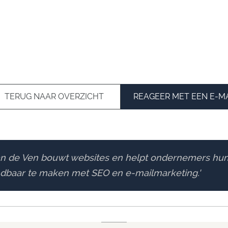
TERUG NAAR OVERZICHT
REAGEER MET EEN E-MA
an de Ven bouwt websites en helpt ondernemers hun
ndbaar te maken met SEO en e-mailmarketing.'