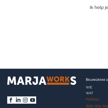
Ik help j
Belangrijke l
WIE
WAT
Portfolio
Web-Wijs Wo