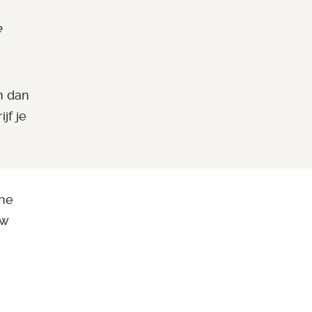
e
m dan
jf je
che
uw