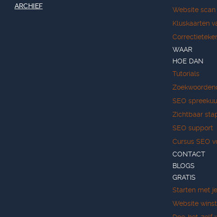
ARCHIEF
Website scan
Kluskaarten v
Correctieteke
WAAR
HOE DAN
Tutorials
Zoekwoorden
SEO spreekuu
Zichtbaar sta
SEO support
Cursus SEO v
CONTACT
BLOGS
GRATIS
Starten met j
Website wins
Doe-het-zelf 