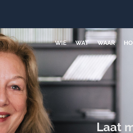
WIE
WAT
WAAR
HO
Laat m