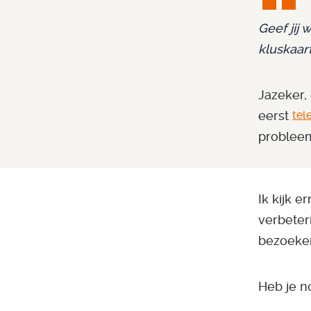
Geef jij 
kluskaar
Jazeker,
eerst
tel
probleem
Ik kijk e
verbeteri
bezoeker
Heb je n