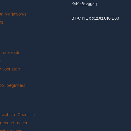
KvK 18129944
an Marjaworks
BTW NL 0012.52.818 B88
ns
onderzoek
r
p voor stap
oor beginners
e website Checklist
tgevend maken
websitescan