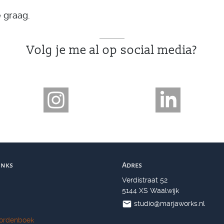
e graag.
Volg je me al op social media?
inks
Adres
Verdistraat 52
5144 XS Waalwijk
studio@marjaworks.nl
ordenboek