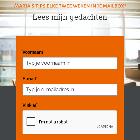
Marja's tips elke twee weken in je mailbox?
Lees mijn gedachten
Voornaam
*
E-mail
*
Vink af
*